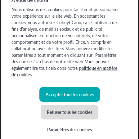
Entreprises
Nous utilisons des cookies pour faciliter et personnaliser
Entreprises
votre expérience sur le site web. En acceptant les
cookies, vous autorisez Colruyt Group à les utiliser à des
A propos de nous
fins d'analyse, de médias sociaux et de publicité
A propos de nous
personnalisée en fonction de vos intérêts, de votre
comportement et de votre profil. Et ce, y compris en
collaboration avec des tiers. Vous pouvez modifier les
Chèque-cadeau
Devenez formateur
Offres d'emploi
paramètres à tout moment en cliquant sur "Paramètres
des cookies" au bas de notre site web. Vous pouvez
également lire tout cela dans notre
politique en matière
Colruyt Group Academy (Division Colruyt Group SA), 1500 HAL, Edingensesteenweg
de cookies
249, N° d'entreprise : 0400.378.485, BE-0400.378.485.
Certaines images ont été générées à l'aide de l'IA
Accepter tous les cookies
©
2026
Colruyt Group
Refuser tous les cookies
Déclaration de confidentialité Xtra
Déclaration d'accessibilité
Paramètres des cookies
Conditions générales