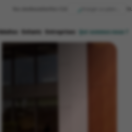
Nos sites
Newsletter
Mon CGA
NL
Adultes
Enfants
Entreprises
Qui sommes-nous ?