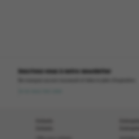
Inscrivez-vous à notre newsletter
Ne manquez aucune nouveauté et faites le plein d’inspiration.
Je ne veux rien rater
Enfants
Entrepri
Enfants
Entrepri
Offre pour enfants
Activités 