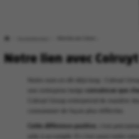
Qui sommes-nous ?
Notre lien avec Colruyt Group
Notre lien avec Colruy
Notre nom en dit déjà long : Colruyt Gro
une entreprise belge
convaincue que chac
Colruyt Group entreprend de manière dura
consommer de façon plus réfléchie.
Cette différence positive
, c’est précis
aide à accomplir. Et c’est aussi notre rai