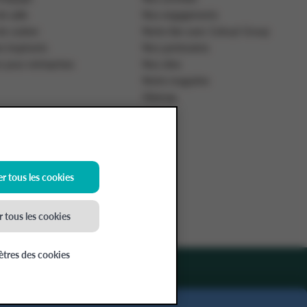
e salle
Nos engagements
e cuisine
Notre lien avec Colruyt Group
s inspirants
Nos partenaires
n pour entreprises
Nos sites
Notre magazine
Sitemap
r tous les cookies
.378.485, BE-0400.378.485.
 tous les cookies
tres des cookies
laration d'accessibilité
Conditions générales
Politique de cookies