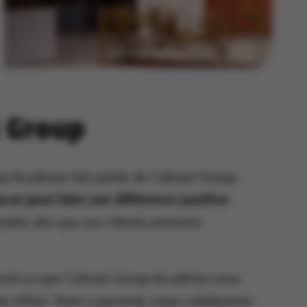
t Group
up Academy fait partie de Colruyt Group,
un peut faire une différence positive
.
ble afin que ses clients puissent
ément ce que Colruyt Group Academy vous
son d’être. Pour y parvenir, nous collaborons