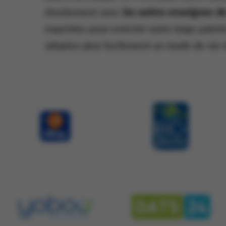
étroitement avec
les autres enseignes d
expertise pour enrichir notre large palett
adoptez plus facilement un mode de vie r