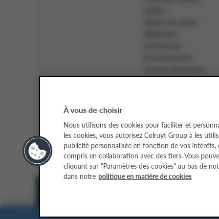
Ateliers
Ateliers de cuisine
Webinaires
Conférences
À la découverte
Journée Decouverte
Démo culinaires
Inspiration pour adultes
À vous de choisir
Chèque-cadeau
Deven
Nous utilisons des cookies pour faciliter et personn
les cookies, vous autorisez Colruyt Group à les utili
publicité personnalisée en fonction de vos intérêts,
Colruyt Group Academy (Divi
compris en collaboration avec des tiers. Vous pouv
Certaines images ont été génér
cliquant sur "Paramètres des cookies" au bas de not
dans notre
politique en matière de cookies