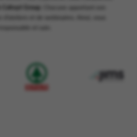
e Colruyt Group
. Chacune apportant son
e d’ateliers et de webinaires. Ainsi, vous
esponsable et sain.