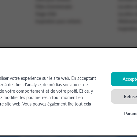
Fêtes d'anniversaire
Location d
Stage d'été
Location d
Inspiration pour enfants
Webinaire
Inspiratio
ez formateur
Offres d'emploi
aliser votre expérience sur le site web. En acceptant
Accepte
ser à des fins d'analyse, de médias sociaux et de
 de votre comportement et de votre profil. Et ce, y
sion Colruyt Group SA), 1500 HAL, Edingensesteenweg 249, N° d'entreprise : 0400
Refuser
ez modifier les paramètres à tout moment en
ées à l'aide de l'IA
re site web. Vous pouvez également lire tout cela
Paramè
©
2026
Colruyt Group
Déclaration de confidentialité Xtra
Déc