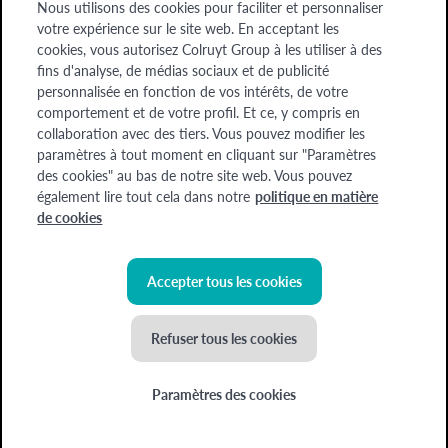
Nous utilisons des cookies pour faciliter et personnaliser
Entreprises
votre expérience sur le site web. En acceptant les
cookies, vous autorisez Colruyt Group à les utiliser à des
A propos de nous
fins d'analyse, de médias sociaux et de publicité
A propos de nous
personnalisée en fonction de vos intérêts, de votre
comportement et de votre profil. Et ce, y compris en
collaboration avec des tiers. Vous pouvez modifier les
Chèque-cadeau
Devenez formateur
Offres d'emploi
paramètres à tout moment en cliquant sur "Paramètres
des cookies" au bas de notre site web. Vous pouvez
également lire tout cela dans notre
politique en matière
Colruyt Group Academy (Division Colruyt Group SA), 1500 HAL, Edingensesteenweg
de cookies
249, N° d'entreprise : 0400.378.485, BE-0400.378.485.
Certaines images ont été générées à l'aide de l'IA
Accepter tous les cookies
©
2026
Colruyt Group
Refuser tous les cookies
Déclaration de confidentialité Xtra
Déclaration d'accessibilité
Paramètres des cookies
Conditions générales
Politique de cookies
Nouvel atelier ! La cuisine coréenne