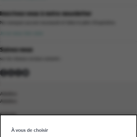
Inscrivez-vous à notre newsletter
Ne manquez aucune nouveauté et faites le plein d’inspiration.
Je ne veux rien rater
Suivez-nous
sur les réseaux sociaux suivants :
Adultes
Adultes
Enfants
Enfants
À vous de choisir
Entreprises