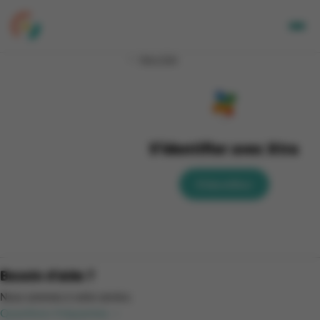
Mon CGA
Adultes
Enfants
Entreprises
A propos de nous
S'identifier avec Xtra
Nos sites
Newsletter
S'identifier
Mon CGA
NL
Besoin d'aide ?
Nous sommes à votre service.
Questions fréquentes