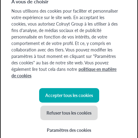
À vous de choisir
Entreprises
Nous utilisons des cookies pour faciliter et personnaliser
Entreprises
votre expérience sur le site web. En acceptant les
cookies, vous autorisez Colruyt Group à les utiliser à des
A propos de nous
fins d'analyse, de médias sociaux et de publicité
A propos de nous
personnalisée en fonction de vos intérêts, de votre
comportement et de votre profil. Et ce, y compris en
collaboration avec des tiers. Vous pouvez modifier les
Chèque-cadeau
Devenez formateur
Offres d'emploi
paramètres à tout moment en cliquant sur "Paramètres
des cookies" au bas de notre site web. Vous pouvez
également lire tout cela dans notre
politique en matière
Colruyt Group Academy (Division Colruyt Group SA), 1500 HAL, Edingensesteenweg
de cookies
249, N° d'entreprise : 0400.378.485, BE-0400.378.485.
Certaines images ont été générées à l'aide de l'IA
Accepter tous les cookies
©
2026
Colruyt Group
Refuser tous les cookies
Déclaration de confidentialité Xtra
Déclaration d'accessibilité
Paramètres des cookies
Conditions générales