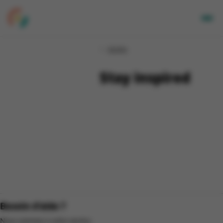
Adultes
Adultes
Enfants
Entreprises
Stay inspired
A propos de nous
Nos sites
Newsletter
Mon CGA
NL
Besoin d'aide ?
Nous sommes à votre service.