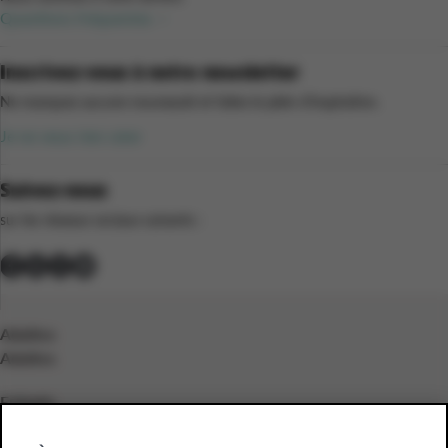
Questions fréquentes
Inscrivez-vous à notre newsletter
Ne manquez aucune nouveauté et faites le plein d’inspiration.
Je ne veux rien rater
Suivez-nous
sur les réseaux sociaux suivants :
Adultes
Adultes
Enfants
Enfants