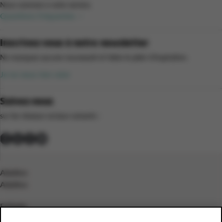
Nous sommes à votre service.
Questions fréquentes
Inscrivez-vous à notre newsletter
Ne manquez aucune nouveauté et faites le plein d’inspiration.
Je ne veux rien rater
Suivez-nous
sur les réseaux sociaux suivants :
Adultes
Adultes
Enfants
Enfants