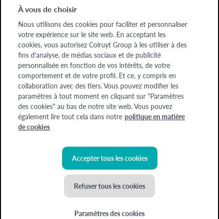
À vous de choisir
Entreprises
Nous utilisons des cookies pour faciliter et personnaliser
Entreprises
votre expérience sur le site web. En acceptant les
cookies, vous autorisez Colruyt Group à les utiliser à des
A propos de nous
fins d'analyse, de médias sociaux et de publicité
A propos de nous
personnalisée en fonction de vos intérêts, de votre
comportement et de votre profil. Et ce, y compris en
collaboration avec des tiers. Vous pouvez modifier les
Chèque-cadeau
Devenez formateur
Offres d'emploi
paramètres à tout moment en cliquant sur "Paramètres
des cookies" au bas de notre site web. Vous pouvez
également lire tout cela dans notre
politique en matière
Colruyt Group Academy (Division Colruyt Group SA), 1500 HAL, Edingensesteenweg
de cookies
249, N° d'entreprise : 0400.378.485, BE-0400.378.485.
Certaines images ont été générées à l'aide de l'IA
Accepter tous les cookies
©
2026
Colruyt Group
Refuser tous les cookies
Déclaration de confidentialité Xtra
Déclaration d'accessibilité
Paramètres des cookies
Conditions générales