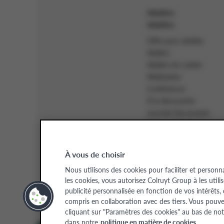
Adultes
Adultes
Offre pour adultes
Ateliers
Ateliers de cuisine
Webinaires
Conférences
À la découverte
Journée Decouverte
Démo culinaires
Inspiration pour adultes
À vous de choisir
Chèque-cadeau
Deven
Nous utilisons des cookies pour faciliter et personn
les cookies, vous autorisez Colruyt Group à les utili
publicité personnalisée en fonction de vos intérêts,
Colruyt Group Academy (Divi
compris en collaboration avec des tiers. Vous pouv
Certaines images ont été génér
cliquant sur "Paramètres des cookies" au bas de not
dans notre
politique en matière de cookies