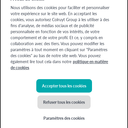
Entreprises
Nous utilisons des cookies pour faciliter et personnaliser
Entreprises
votre expérience sur le site web. En acceptant les
cookies, vous autorisez Colruyt Group à les utiliser à des
A propos de nous
fins d'analyse, de médias sociaux et de publicité
A propos de nous
personnalisée en fonction de vos intérêts, de votre
comportement et de votre profil. Et ce, y compris en
collaboration avec des tiers. Vous pouvez modifier les
Chèque-cadeau
Devenez formateur
Offres d'emploi
paramètres à tout moment en cliquant sur "Paramètres
des cookies" au bas de notre site web. Vous pouvez
également lire tout cela dans notre
politique en matière
Colruyt Group Academy (Division Colruyt Group SA), 1500 HAL, Edingensesteenweg
de cookies
249, N° d'entreprise : 0400.378.485, BE-0400.378.485.
Certaines images ont été générées à l'aide de l'IA
Accepter tous les cookies
©
2026
Colruyt Group
Refuser tous les cookies
Déclaration de confidentialité Xtra
Déclaration d'accessibilité
Paramètres des cookies
Conditions générales
Politique de cookies