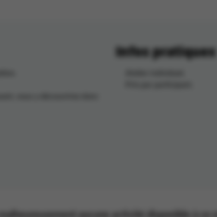
Infos pratiques
tion.
Atelier individuel.
Prix par participant.
avant, vous y découvrirez donc
a malheureusement aucune activité disponible à c