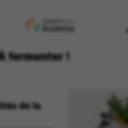
 À fermenter !
ités de la