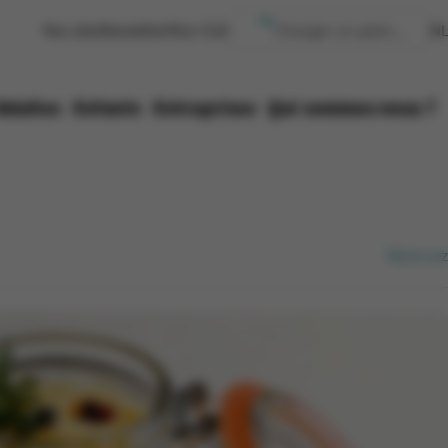
Nos sites
Newsletter
Mon CGA
NL
Adultes
Enfants
Entreprises
Qui sommes-nous ?
Réservez