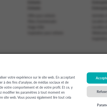
Enfants
Entrepri
Enfants
Entrepri
Offre pour enfants
Activités 
Fêtes d'anniversaire
Location d
Stage d'été
Location d
Inspiration pour enfants
Webinaire
Inspiratio
ez formateur
Offres d'emploi
aliser votre expérience sur le site web. En acceptant
Accepte
ser à des fins d'analyse, de médias sociaux et de
 de votre comportement et de votre profil. Et ce, y
sion Colruyt Group SA), 1500 HAL, Edingensesteenweg 249, N° d'entreprise : 0400
Refuser
ez modifier les paramètres à tout moment en
ées à l'aide de l'IA
re site web. Vous pouvez également lire tout cela
Paramè