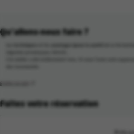
Qu’allons-nous faire
?
Les
techniques
et
les
avantages (pour la santé)
de la fermenta
Légumes provençaux, kimchi…
Cet atelier a été entièrement revu. Si vous l’avez suivi aupar
des nouveautés.
Inviter un ami
Faites votre réservation
Il n'y 