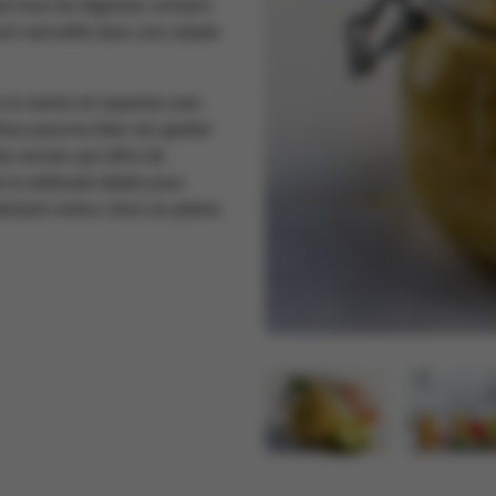
e tous les légumes certains
nt merveille dans une salade
 le ventre et repartez avec
Vous pourrez bien sûr goûter
n ancien qui offre de
e la méthode idéale pour
lement moins chers en pleine