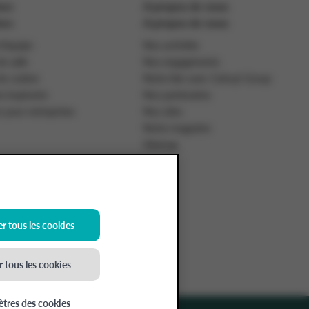
ses
A propos de nous
ses
A propos de nous
d'équipe
Nos activités
e salle
Nos engagements
e cuisine
Notre lien avec Colruyt Group
s inspirants
Nos partenaires
n pour entreprises
Nos sites
Notre magazine
Sitemap
r tous les cookies
.378.485, BE-0400.378.485.
 tous les cookies
tres des cookies