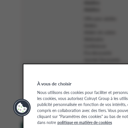
Adultes
Adultes
Offre pour adultes
Ateliers
Ateliers de cuisine
Webinaires
Conférences
À la découverte
Journée Decouverte
Démo culinaires
Inspiration pour adultes
À vous de choisir
Chèque-cadeau
Deven
Nous utilisons des cookies pour faciliter et personn
les cookies, vous autorisez Colruyt Group à les utili
publicité personnalisée en fonction de vos intérêts,
Colruyt Group Academy (Divi
compris en collaboration avec des tiers. Vous pouv
Certaines images ont été génér
cliquant sur "Paramètres des cookies" au bas de not
dans notre
politique en matière de cookies