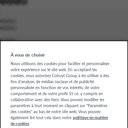
quelques
qui
faux.
petites
souhaitent
choses
en
Adultes
en
savoir
Adultes
place.
plus
sur
Enfants
les
grandes
Enfants
et
À vous de choisir
petites
Entreprises
Nous utilisons des cookies pour faciliter et personnaliser
choses
Entreprises
votre expérience sur le site web. En acceptant les
qui
cookies, vous autorisez Colruyt Group à les utiliser à des
se
A propos de nous
fins d'analyse, de médias sociaux et de publicité
passent
A propos de nous
personnalisée en fonction de vos intérêts, de votre
dans
comportement et de votre profil. Et ce, y compris en
le
collaboration avec des tiers. Vous pouvez modifier les
corps
Chèque-cadeau
Devenez formateur
Offres d'emploi
paramètres à tout moment en cliquant sur "Paramètres
de
des cookies" au bas de notre site web. Vous pouvez
la
également lire tout cela dans notre
politique en matière
femme.
Colruyt Group Academy (Division Colruyt Group SA), 1500 HAL, Edingensesteenweg
de cookies
249, N° d'entreprise : 0400.378.485, BE-0400.378.485.