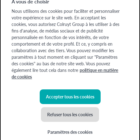
À vous de choisir
Entreprises
Nous utilisons des cookies pour faciliter et personnaliser
Entreprises
votre expérience sur le site web. En acceptant les
cookies, vous autorisez Colruyt Group à les utiliser à des
A propos de nous
fins d'analyse, de médias sociaux et de publicité
A propos de nous
personnalisée en fonction de vos intérêts, de votre
comportement et de votre profil. Et ce, y compris en
collaboration avec des tiers. Vous pouvez modifier les
Chèque-cadeau
Devenez formateur
Offres d'emploi
paramètres à tout moment en cliquant sur "Paramètres
des cookies" au bas de notre site web. Vous pouvez
également lire tout cela dans notre
politique en matière
Colruyt Group Academy (Division Colruyt Group SA), 1500 HAL, Edingensesteenweg
de cookies
249, N° d'entreprise : 0400.378.485, BE-0400.378.485.
Certaines images ont été générées à l'aide de l'IA
Accepter tous les cookies
©
2026
Colruyt Group
Refuser tous les cookies
Déclaration de confidentialité Xtra
Déclaration d'accessibilité
Paramètres des cookies
Conditions générales