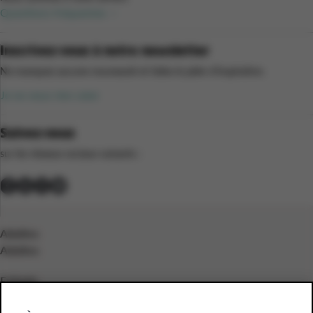
Questions fréquentes
Inscrivez-vous à notre newsletter
Ne manquez aucune nouveauté et faites le plein d’inspiration.
Je ne veux rien rater
Suivez-nous
sur les réseaux sociaux suivants :
Adultes
Adultes
Enfants
Enfants