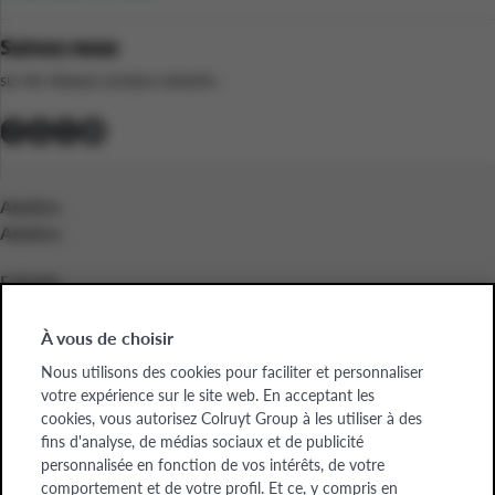
deux
déguster.
un
leur
temps
vrai
âge
Suivez-nous
trois
mariage
et
mouvements.
de
leurs
sur les réseaux sociaux suivants :
saveurs.
petits
trucs
particuliers.
Adultes
Adultes
Enfants
Enfants
À vous de choisir
Entreprises
Nous utilisons des cookies pour faciliter et personnaliser
Entreprises
votre expérience sur le site web. En acceptant les
cookies, vous autorisez Colruyt Group à les utiliser à des
A propos de nous
fins d'analyse, de médias sociaux et de publicité
A propos de nous
personnalisée en fonction de vos intérêts, de votre
comportement et de votre profil. Et ce, y compris en