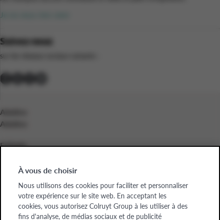
Je ne veux rien rater
Suivez-nous
sur les réseaux sociaux suivants :
Adultes
Adultes
Enfants
Enfants
À vous de choisir
Entreprises
Nous utilisons des cookies pour faciliter et personnaliser
Entreprises
votre expérience sur le site web. En acceptant les
cookies, vous autorisez Colruyt Group à les utiliser à des
A propos de nous
fins d'analyse, de médias sociaux et de publicité