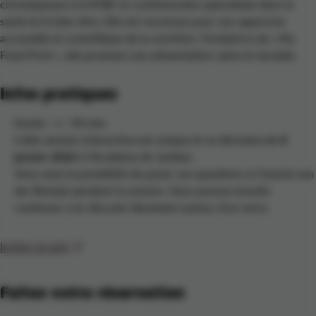
chroniqueuse à la RTBF et conférencière spécialisée dans la
santé et le bien-être. Elle est reconnue pour son approche
accessible et scientifique de la nutrition. Fondatrice de « My
Food Print », elle promeut une alimentation saine et durable.
Infos pratiques
Durée : +/- 90 min.
Cette session interactive est unique et se déroulera
le 8
janvier 2026
à l’Academy de Jambes .
Vous avez la possibilité de poser vos questions à Chantal van
der Brempt pendant la session. Vous pouvez ensuite
continuer à en discuter librement autour d’un verre.
Inviter un ami
Faites votre réservation