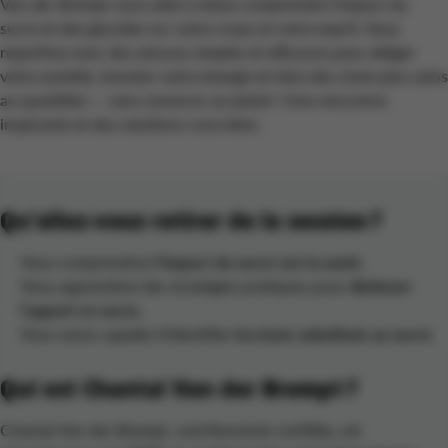
Van der Brempt vous aide à mieux comprendre l’impact du
sucre et des glucides sur votre corps et votre esprit. Vous
repartirez avec des astuces simples et efficaces pour alléger
votre assiette, booster votre énergie et faire des choix plus sains
au quotidien — sans renoncer au plaisir ! Une rencontre
inspirante et des solutions concrètes.
Qu’allez-vous retirer de la session ?
Vous comprendrez
l’impact du sucre sur la santé.
Vous apprendrez des stratégies pratiques pour
diminuer
l’apport en sucre
.
Vous serez capable d’identifier
les bons substituts au sucre
.
Qui est Chantal Van der Brempt ?
Chantal Van der Brempt, nutritionniste certifiée, est