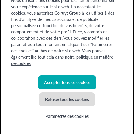
Nous utilisons des cookies pour faciliter et personnaliser
Entreprises
votre expérience sur le site web. En acceptant les
cookies, vous autorisez Colruyt Group à les utiliser à des
A propos de nous
fins d'analyse, de médias sociaux et de publicité
A propos de nous
personnalisée en fonction de vos intérêts, de votre
comportement et de votre profil. Et ce, y compris en
collaboration avec des tiers. Vous pouvez modifier les
Chèque-cadeau
Devenez formateur
Offres d'emploi
paramètres à tout moment en cliquant sur "Paramètres
des cookies" au bas de notre site web. Vous pouvez
également lire tout cela dans notre
politique en matière
Colruyt Group Academy (Division Colruyt Group SA), 1500 HAL, Edingensesteenweg
de cookies
249, N° d'entreprise : 0400.378.485, BE-0400.378.485.
Certaines images ont été générées à l'aide de l'IA
Accepter tous les cookies
©
2026
Colruyt Group
Refuser tous les cookies
Déclaration de confidentialité Xtra
Déclaration d'accessibilité
Paramètres des cookies
Conditions générales
Politique de cookies
Nouvel atelier ! La cuisine coréenne