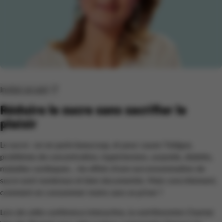
Inviter un ami
Réduire le sucre sans sacrifier le
plaisir
Le sucre : on en parle beaucoup, et pour cause ! Fatigue,
problèmes de concentration, hypertension, surpoids, diabète,
maladies cardiaques… les effets d’une surconsommation de
sucre sont nombreux et bien documentés. Mais concrètement,
comment en consommer moins sans se priver ?
Lors de cette conférence interactive, la nutritionniste Chantal