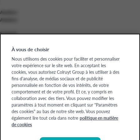
Adultes
Adultes
Enfants
Enfants
À vous de choisir
Entreprises
Nous utilisons des cookies pour faciliter et personnaliser
Entreprises
votre expérience sur le site web. En acceptant les
cookies, vous autorisez Colruyt Group à les utiliser à des
A propos de nous
fins d'analyse, de médias sociaux et de publicité
A propos de nous
personnalisée en fonction de vos intérêts, de votre
comportement et de votre profil. Et ce, y compris en
collaboration avec des tiers. Vous pouvez modifier les
Chèque-cadeau
Devenez formateur
Offres d'emploi
paramètres à tout moment en cliquant sur "Paramètres
des cookies" au bas de notre site web. Vous pouvez
également lire tout cela dans notre
politique en matière
Colruyt Group Academy (Division Colruyt Group SA), 1500 HAL, Edingensesteenweg
de cookies
249, N° d'entreprise : 0400.378.485, BE-0400.378.485.
Certaines images ont été générées à l'aide de l'IA