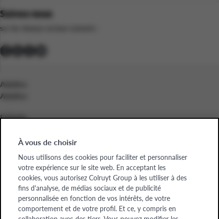
Suivez-nous
sur les réseaux sociaux suivants :
Adultes
Adultes
Enfants
Enfants
À vous de choisir
Entreprises
Nous utilisons des cookies pour faciliter et personnaliser
Entreprises
votre expérience sur le site web. En acceptant les
cookies, vous autorisez Colruyt Group à les utiliser à des
A propos de nous
fins d'analyse, de médias sociaux et de publicité
A propos de nous
personnalisée en fonction de vos intérêts, de votre
comportement et de votre profil. Et ce, y compris en
collaboration avec des tiers. Vous pouvez modifier les