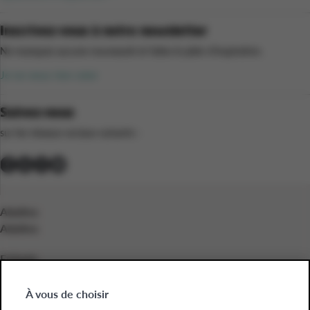
Inscrivez-vous à notre newsletter
Ne manquez aucune nouveauté et faites le plein d’inspiration.
Je ne veux rien rater
Suivez-nous
sur les réseaux sociaux suivants :
Adultes
Adultes
Enfants
Enfants
À vous de choisir
Entreprises