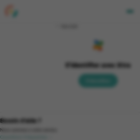
Mon CGA
Adultes
Enfants
Entreprises
A propos de nous
S'identifier avec Xtra
Nos sites
Newsletter
S'identifier
Mon CGA
NL
Besoin d'aide ?
Nous sommes à votre service.
Questions fréquentes