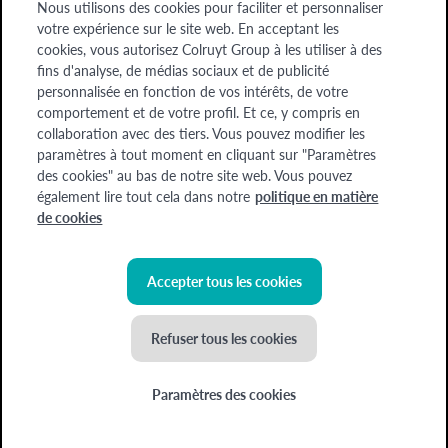
Nous utilisons des cookies pour faciliter et personnaliser
Entreprises
votre expérience sur le site web. En acceptant les
cookies, vous autorisez Colruyt Group à les utiliser à des
A propos de nous
fins d'analyse, de médias sociaux et de publicité
A propos de nous
personnalisée en fonction de vos intérêts, de votre
comportement et de votre profil. Et ce, y compris en
collaboration avec des tiers. Vous pouvez modifier les
Chèque-cadeau
Devenez formateur
Offres d'emploi
paramètres à tout moment en cliquant sur "Paramètres
des cookies" au bas de notre site web. Vous pouvez
également lire tout cela dans notre
politique en matière
Colruyt Group Academy (Division Colruyt Group SA), 1500 HAL, Edingensesteenweg
de cookies
249, N° d'entreprise : 0400.378.485, BE-0400.378.485.
Certaines images ont été générées à l'aide de l'IA
Accepter tous les cookies
©
2026
Colruyt Group
Refuser tous les cookies
Déclaration de confidentialité Xtra
Déclaration d'accessibilité
Paramètres des cookies
Conditions générales
Politique de cookies
Nouvel atelier ! La cuisine coréenne