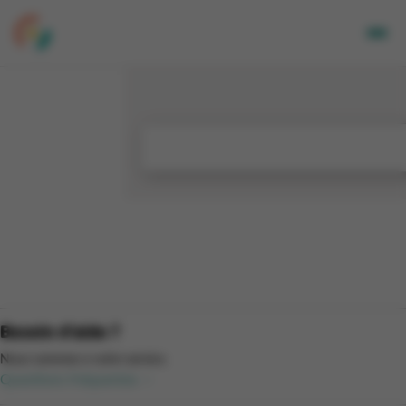
Adultes
Enfants
Entreprises
A propos de nous
Nos sites
Newsletter
Mon CGA
NL
Besoin d'aide ?
Nous sommes à votre service.
Questions fréquentes