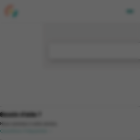
Adultes
Enfants
Entreprises
A propos de nous
Nos sites
Newsletter
Mon CGA
NL
Besoin d'aide ?
Nous sommes à votre service.
Questions fréquentes