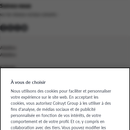
Suivez-nous
là.
immédiatement.
sur les réseaux sociaux suivants :
Adultes
Adultes
Enfants
Enfants
À vous de choisir
Entreprises
Nous utilisons des cookies pour faciliter et personnaliser
Entreprises
votre expérience sur le site web. En acceptant les
cookies, vous autorisez Colruyt Group à les utiliser à des
A propos de nous
fins d'analyse, de médias sociaux et de publicité
A propos de nous
personnalisée en fonction de vos intérêts, de votre
comportement et de votre profil. Et ce, y compris en
collaboration avec des tiers. Vous pouvez modifier les
Chèque-cadeau
Devenez formateur
Offres d'emploi