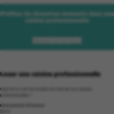
Profitez de chouettes moments dans une
cuisine professionnelle
Demandez une offre de prix
Louer une cuisine professionnelle
Quel est le coût de location de l’une de nos cuisines
professionnelles ?
Demi-journée (4 heures)
325 €