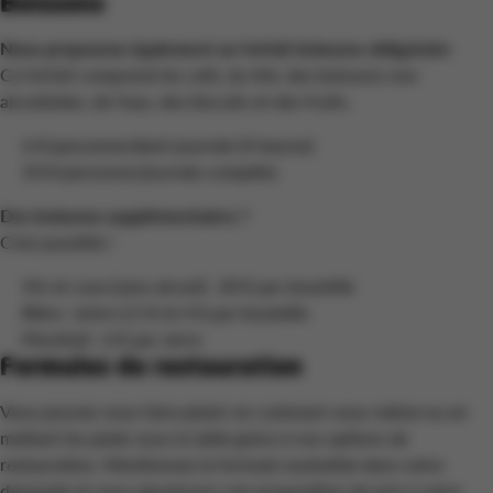
Boissons
Nous proposons également un forfait boissons obligatoire
Ce forfait comprend du café, du thé, des boissons non
alcoolisées, de l'eau, des biscuits et des fruits.
6 €/personne/demi-journée (4 heures)
10 €/personne/journée complète
Des boissons supplémentaires ?
C’est possible !
Vin et cava (sans alcool) : 20 € par bouteille
Bière : entre 2,5 € et 4 € par bouteille
Mocktail : 6 € par verre
Formules de restauration
Vous pouvez vous faire plaisir en cuisinant vous-même ou en
mettant les pieds sous la table grâce à nos options de
restauration. Mentionnez la formule souhaitée dans votre
demande et nous ajouterons une proposition de prix à votre