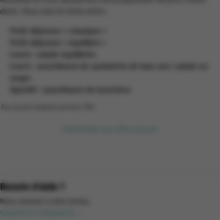
devis. Vous avez le choix entre :
Petit-déjeuner « classique »
Petit-déjeuner « équilibré »
Lunch : salade équilibrée
Lunch : assortiment de sandwichs de luxe avec salade ou
soupe
Apéritif : assortiment de bouchées
Tous les prix indiqués sont hors TVA.
Demandez une offre de prix
Besoin d'aide ?
Nous sommes à votre service.
Questions fréquentes