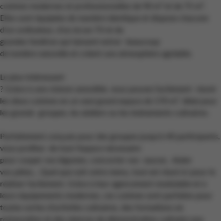
cuisines modernes et professionnelles de 90 m² et de 75 m².
Elles sont équipées de manière identique et dispose chacune
d’un ordinateur, d’un écran TV et de
grandes fenêtres qui laissent entrer beaucoup
de lumière naturelle et créent une atmosphère agréable.
Le plus intéressant
? Grâce à une cloison amovible, vous pouvez facilement réunir
les deux cuisines en un seul grand espace de 170 m². Idéal pour
les grands groupes, les ateliers ou les événements culinaires.
Parfaitement conçues pour des groupes jusqu'à 40 participants,
vous profitez de tout l’espace nécessaire
pour couper vos légumes, concocter vos sauces, étaler
vos pâtes… Quel que soit votre menu, tout est réuni ici pour le
réaliser facilement. Grâce à leur agencement modulable et à
leurs équipements modernes, ces cuisines sont parfaites pour
toutes sortes d'activités culinaires, des formations en
restauration et des séances de démonstration culinaire aux