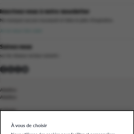
Inscrivez-vous à notre newsletter
Ne manquez aucune nouveauté et faites le plein d’inspiration.
Je ne veux rien rater
Suivez-nous
sur les réseaux sociaux suivants :
Adultes
Adultes
Enfants
Enfants
À vous de choisir
Entreprises