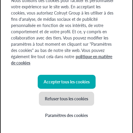
Nous utilisons des cookies pour faciliter et personnaliser
Entreprises
votre expérience sur le site web. En acceptant les
cookies, vous autorisez Colruyt Group à les utiliser à des
A propos de nous
fins d'analyse, de médias sociaux et de publicité
A propos de nous
personnalisée en fonction de vos intérêts, de votre
comportement et de votre profil. Et ce, y compris en
collaboration avec des tiers. Vous pouvez modifier les
Chèque-cadeau
Devenez formateur
Offres d'emploi
paramètres à tout moment en cliquant sur "Paramètres
des cookies" au bas de notre site web. Vous pouvez
également lire tout cela dans notre
politique en matière
Colruyt Group Academy (Division Colruyt Group SA), 1500 HAL, Edingensesteenweg
de cookies
249, N° d'entreprise : 0400.378.485, BE-0400.378.485.
Certaines images ont été générées à l'aide de l'IA
Accepter tous les cookies
©
2026
Colruyt Group
Refuser tous les cookies
Déclaration de confidentialité Xtra
Déclaration d'accessibilité
Paramètres des cookies
Conditions générales
Politique de cookies
Nouvel atelier ! La cuisine coréenne