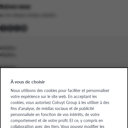
Suivez-nous
sur les réseaux sociaux suivants :
Adultes
Adultes
Enfants
Enfants
À vous de choisir
Entreprises
Nous utilisons des cookies pour faciliter et personnaliser
Entreprises
votre expérience sur le site web. En acceptant les
cookies, vous autorisez Colruyt Group à les utiliser à des
A propos de nous
fins d'analyse, de médias sociaux et de publicité
A propos de nous
personnalisée en fonction de vos intérêts, de votre
comportement et de votre profil. Et ce, y compris en
collaboration avec des tiers. Vous pouvez modifier les