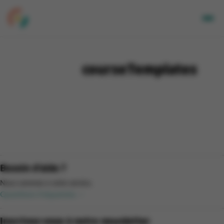
Adultes
Enfants
courseTemplates
Entreprises
A propos de nous
Nos sites
Newsletter
Mon CGA
Besoin d'aide ?
NL
Nous sommes à votre service.
Questions fréquentes
Inscrivez-vous à notre newsletter