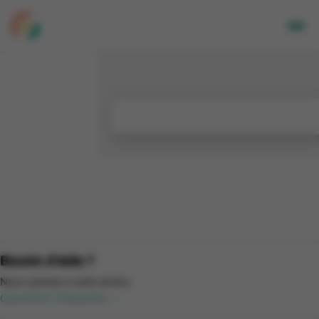
Adultes
Enfants
Entreprises
A propos de nous
Nos sites
Newsletter
Mon CGA
NL
Besoin d'aide ?
Nous sommes à votre service.
Questions fréquentes