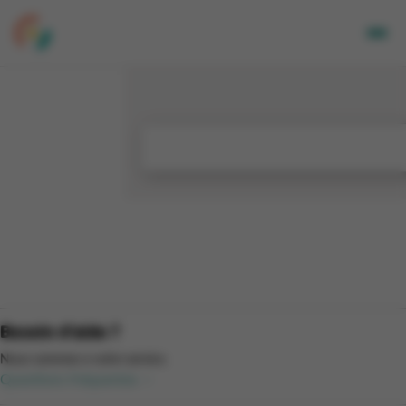
Adultes
Enfants
Entreprises
A propos de nous
Nos sites
Newsletter
Mon CGA
NL
Besoin d'aide ?
Nous sommes à votre service.
Questions fréquentes