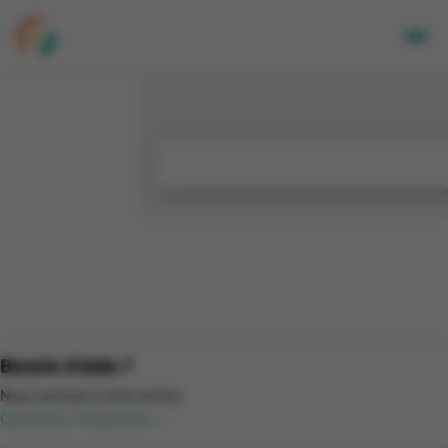
Adultes
Enfants
Entreprises
A propos de nous
Nos sites
Newsletter
Mon CGA
NL
Besoin d'aide ?
Nous sommes à votre service.
Questions fréquentes