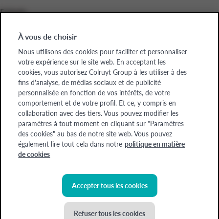
Enfants
Enfants
À vous de choisir
Entreprises
Nous utilisons des cookies pour faciliter et personnaliser
Entreprises
votre expérience sur le site web. En acceptant les
cookies, vous autorisez Colruyt Group à les utiliser à des
A propos de nous
fins d'analyse, de médias sociaux et de publicité
A propos de nous
personnalisée en fonction de vos intérêts, de votre
comportement et de votre profil. Et ce, y compris en
collaboration avec des tiers. Vous pouvez modifier les
Chèque-cadeau
Devenez formateur
Offres d'emploi
paramètres à tout moment en cliquant sur "Paramètres
des cookies" au bas de notre site web. Vous pouvez
également lire tout cela dans notre
politique en matière
Colruyt Group Academy (Division Colruyt Group SA), 1500 HAL, Edingensesteenweg
de cookies
249, N° d'entreprise : 0400.378.485, BE-0400.378.485.
Certaines images ont été générées à l'aide de l'IA
Accepter tous les cookies
©
2026
Colruyt Group
Refuser tous les cookies