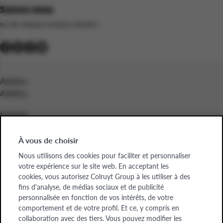
Suivez-nous
vous,
la
partie
hygiénique.
enfant.
qu’il
pas
boisson
du
parle
sur les réseaux sociaux suivants :
à
la
début
pas.
plus
de
saine.
vie
de
votre
Adultes
bébé.
Adultes
Enfants
Enfants
À vous de choisir
Entreprises
Nous utilisons des cookies pour faciliter et personnaliser
Entreprises
votre expérience sur le site web. En acceptant les
cookies, vous autorisez Colruyt Group à les utiliser à des
A propos de nous
fins d'analyse, de médias sociaux et de publicité
A propos de nous
personnalisée en fonction de vos intérêts, de votre
comportement et de votre profil. Et ce, y compris en
collaboration avec des tiers. Vous pouvez modifier les
Chèque-cadeau
Devenez formateur
Offres d'emploi