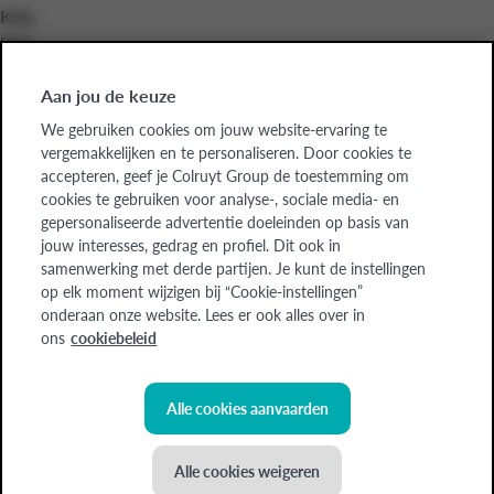
Kids
Kids
Bedrijven
Aan jou de keuze
Bedrijven
We gebruiken cookies om jouw website-ervaring te
vergemakkelijken en te personaliseren. Door cookies te
Over ons
accepteren, geef je Colruyt Group de toestemming om
Over ons
cookies te gebruiken voor analyse-, sociale media- en
gepersonaliseerde advertentie doeleinden op basis van
jouw interesses, gedrag en profiel. Dit ook in
Cadeaubon
Word lesgever
Jobs
samenwerking met derde partijen. Je kunt de instellingen
op elk moment wijzigen bij “Cookie-instellingen”
onderaan onze website. Lees er ook alles over in
Colruyt Group Academy (Afdeling van Colruyt Group NV), 1500 HALLE,
ons
cookiebeleid
Edingensesteenweg 249, Ondernemingsnr: 0400.378.485, BE-0400.378.485.
Sommige beelden zijn gegenereerd met behulp van AI.
Alle cookies aanvaarden
©
2026
Colruyt Group
Alle cookies weigeren
Privacyverklaring Xtra