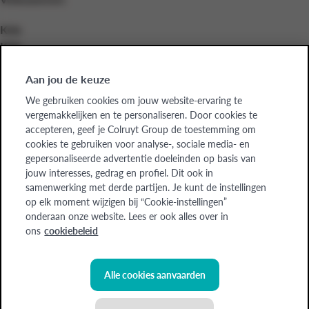
Kids
Kids
Bedrijven
Aan jou de keuze
Bedrijven
We gebruiken cookies om jouw website-ervaring te
vergemakkelijken en te personaliseren. Door cookies te
Over ons
accepteren, geef je Colruyt Group de toestemming om
Over ons
cookies te gebruiken voor analyse-, sociale media- en
gepersonaliseerde advertentie doeleinden op basis van
jouw interesses, gedrag en profiel. Dit ook in
Cadeaubon
Word lesgever
Jobs
samenwerking met derde partijen. Je kunt de instellingen
op elk moment wijzigen bij “Cookie-instellingen”
onderaan onze website. Lees er ook alles over in
Colruyt Group Academy (Afdeling van Colruyt Group NV), 1500 HALLE,
ons
cookiebeleid
Edingensesteenweg 249, Ondernemingsnr: 0400.378.485, BE-0400.378.485.
Sommige beelden zijn gegenereerd met behulp van AI.
Alle cookies aanvaarden