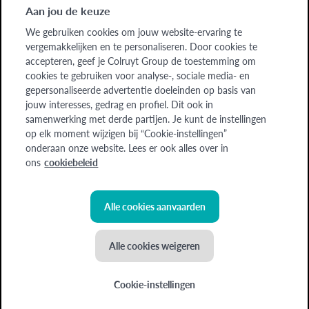
Bedrijven
Aan jou de keuze
Bedrijven
We gebruiken cookies om jouw website-ervaring te
vergemakkelijken en te personaliseren. Door cookies te
Over ons
accepteren, geef je Colruyt Group de toestemming om
Over ons
cookies te gebruiken voor analyse-, sociale media- en
gepersonaliseerde advertentie doeleinden op basis van
jouw interesses, gedrag en profiel. Dit ook in
Cadeaubon
Word lesgever
Jobs
samenwerking met derde partijen. Je kunt de instellingen
op elk moment wijzigen bij “Cookie-instellingen”
onderaan onze website. Lees er ook alles over in
Colruyt Group Academy (Afdeling van Colruyt Group NV), 1500 HALLE,
ons
cookiebeleid
Edingensesteenweg 249, Ondernemingsnr: 0400.378.485, BE-0400.378.485.
Sommige beelden zijn gegenereerd met behulp van AI.
Alle cookies aanvaarden
©
2026
Colruyt Group
Alle cookies weigeren
Privacyverklaring Xtra
Toegankelijkheidsverklaring
Cookie-instellingen
Algemene voorwaarden
Cookiebeleid