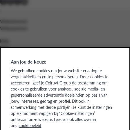
Volwassenen
Volwassenen
Kids
Kids
Bedrijven
Aan jou de keuze
Bedrijven
We gebruiken cookies om jouw website-ervaring te
vergemakkelijken en te personaliseren. Door cookies te
Over ons
accepteren, geef je Colruyt Group de toestemming om
Over ons
cookies te gebruiken voor analyse-, sociale media- en
gepersonaliseerde advertentie doeleinden op basis van
jouw interesses, gedrag en profiel. Dit ook in
Cadeaubon
Word lesgever
Jobs
samenwerking met derde partijen. Je kunt de instellingen
op elk moment wijzigen bij “Cookie-instellingen”
onderaan onze website. Lees er ook alles over in
Colruyt Group Academy (Afdeling van Colruyt Group NV), 1500 HALLE,
ons
cookiebeleid
Edingensesteenweg 249, Ondernemingsnr: 0400.378.485, BE-0400.378.485.