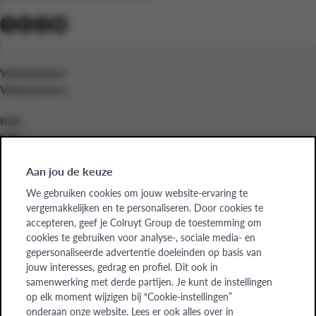
Volwassenen
Volwassenen
Kids
Kids
Bedrijven
Aan jou de keuze
Bedrijven
We gebruiken cookies om jouw website-ervaring te
vergemakkelijken en te personaliseren. Door cookies te
Over ons
accepteren, geef je Colruyt Group de toestemming om
Over ons
cookies te gebruiken voor analyse-, sociale media- en
gepersonaliseerde advertentie doeleinden op basis van
jouw interesses, gedrag en profiel. Dit ook in
Cadeaubon
Word lesgever
Jobs
samenwerking met derde partijen. Je kunt de instellingen
op elk moment wijzigen bij “Cookie-instellingen”
onderaan onze website. Lees er ook alles over in
Colruyt Group Academy (Afdeling van Colruyt Group NV), 1500 HALLE,