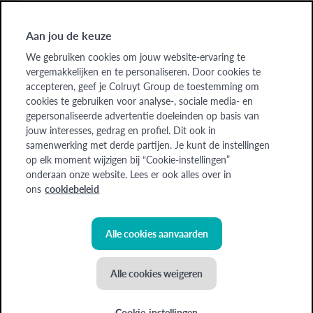
Kids
Bedrijven
Aan jou de keuze
Bedrijven
We gebruiken cookies om jouw website-ervaring te
vergemakkelijken en te personaliseren. Door cookies te
Over ons
accepteren, geef je Colruyt Group de toestemming om
Over ons
cookies te gebruiken voor analyse-, sociale media- en
gepersonaliseerde advertentie doeleinden op basis van
jouw interesses, gedrag en profiel. Dit ook in
Cadeaubon
Word lesgever
Jobs
samenwerking met derde partijen. Je kunt de instellingen
op elk moment wijzigen bij “Cookie-instellingen”
onderaan onze website. Lees er ook alles over in
Colruyt Group Academy (Afdeling van Colruyt Group NV), 1500 HALLE,
ons
cookiebeleid
Edingensesteenweg 249, Ondernemingsnr: 0400.378.485, BE-0400.378.485.
Sommige beelden zijn gegenereerd met behulp van AI.
Alle cookies aanvaarden
©
2026
Colruyt Group
Alle cookies weigeren
Privacyverklaring Xtra
Toegankelijkheidsverklaring
Cookie-instellingen