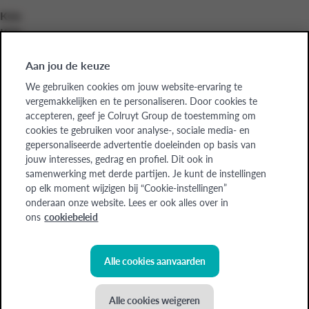
Kids
Kids
Bedrijven
Aan jou de keuze
Bedrijven
We gebruiken cookies om jouw website-ervaring te
vergemakkelijken en te personaliseren. Door cookies te
Over ons
accepteren, geef je Colruyt Group de toestemming om
Over ons
cookies te gebruiken voor analyse-, sociale media- en
gepersonaliseerde advertentie doeleinden op basis van
jouw interesses, gedrag en profiel. Dit ook in
Cadeaubon
Word lesgever
Jobs
samenwerking met derde partijen. Je kunt de instellingen
op elk moment wijzigen bij “Cookie-instellingen”
onderaan onze website. Lees er ook alles over in
Colruyt Group Academy (Afdeling van Colruyt Group NV), 1500 HALLE,
ons
cookiebeleid
Edingensesteenweg 249, Ondernemingsnr: 0400.378.485, BE-0400.378.485.
Sommige beelden zijn gegenereerd met behulp van AI.
Alle cookies aanvaarden
©
2026
Colruyt Group
Alle cookies weigeren