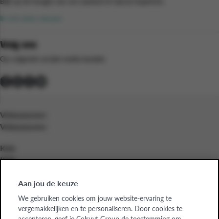
Blijf op de hoogte van ons aanbod en laat je inspireren.
te
nemen.
Ik wil niets missen
Volg ons
Op volgende sociale media kanalen
Volwassenen
Volwassenen
Kids
Kids
Bedrijven
Aan jou de keuze
Bedrijven
We gebruiken cookies om jouw website-ervaring te
vergemakkelijken en te personaliseren. Door cookies te
Over ons
accepteren, geef je Colruyt Group de toestemming om