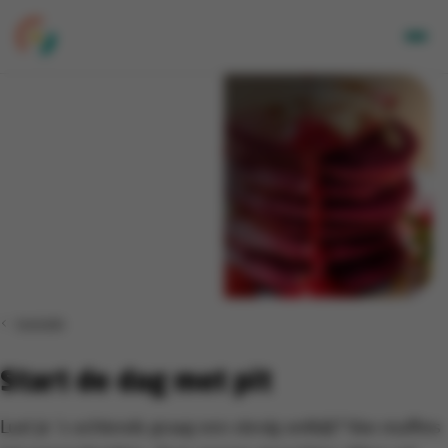
Volwassenen
Kids
Bedrijven
Over Ons
Locaties
Nieuwsbrief
Mijn CGA
Inspiratie
FR
Start de dag met pit
Lust je ’s ochtends graag een stevig ontbijt? Van muffins