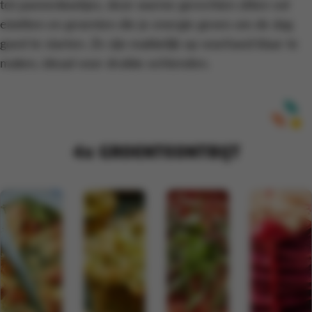
tot pannenkoekjes, deze warme gerechten zitten vol
eiwitten en groenten die je energie geven om de dag
goed te starten. Ze zijn makkelijk op voorhand klaar te
maken, ideaal voor drukke ochtenden.
4x GROENTEONTBIJT