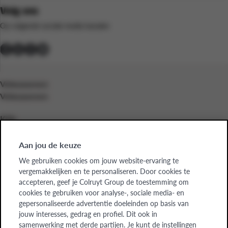
de
Volg ons
toekomst
van
Op volgende sociale media kanalen
ons
Belgisch
bier.
Volwassenen
Volwassenen
Kids
Kids
Aan jou de keuze
Bedrijven
We gebruiken cookies om jouw website-ervaring te
Bedrijven
vergemakkelijken en te personaliseren. Door cookies te
accepteren, geef je Colruyt Group de toestemming om
Over ons
cookies te gebruiken voor analyse-, sociale media- en
Over ons
gepersonaliseerde advertentie doeleinden op basis van
jouw interesses, gedrag en profiel. Dit ook in
samenwerking met derde partijen. Je kunt de instellingen