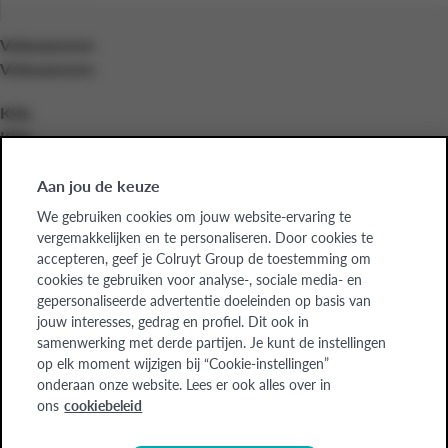
Volwassenen
Volwassenen
Kids
Kids
Bedrijven
Aan jou de keuze
Bedrijven
We gebruiken cookies om jouw website-ervaring te
vergemakkelijken en te personaliseren. Door cookies te
Over ons
accepteren, geef je Colruyt Group de toestemming om
Over ons
cookies te gebruiken voor analyse-, sociale media- en
gepersonaliseerde advertentie doeleinden op basis van
jouw interesses, gedrag en profiel. Dit ook in
Cadeaubon
Word lesgever
Jobs
samenwerking met derde partijen. Je kunt de instellingen
op elk moment wijzigen bij “Cookie-instellingen”
onderaan onze website. Lees er ook alles over in
Colruyt Group Academy (Afdeling van Colruyt Group NV), 1500 HALLE,
ons
cookiebeleid
Edingensesteenweg 249, Ondernemingsnr: 0400.378.485, BE-0400.378.485.
Sommige beelden zijn gegenereerd met behulp van AI.