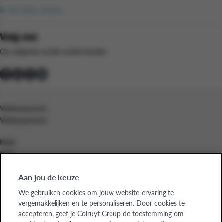
Ik wil niets missen
Volg ons
Op volgende sociale media kanalen
Volwassenen
Volwassenen
Kids
Kids
Bedrijven
Aan jou de keuze
Bedrijven
We gebruiken cookies om jouw website-ervaring te
vergemakkelijken en te personaliseren. Door cookies te
Over ons
accepteren, geef je Colruyt Group de toestemming om
Over ons