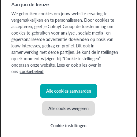
Bedrijven
Aan jou de keuze
Bedrijven
We gebruiken cookies om jouw website-ervaring te
vergemakkelijken en te personaliseren. Door cookies te
Over ons
accepteren, geef je Colruyt Group de toestemming om
Over ons
cookies te gebruiken voor analyse-, sociale media- en
gepersonaliseerde advertentie doeleinden op basis van
jouw interesses, gedrag en profiel. Dit ook in
Cadeaubon
Word lesgever
Jobs
samenwerking met derde partijen. Je kunt de instellingen
op elk moment wijzigen bij “Cookie-instellingen”
onderaan onze website. Lees er ook alles over in
Colruyt Group Academy (Afdeling van Colruyt Group NV), 1500 HALLE,
ons
cookiebeleid
Edingensesteenweg 249, Ondernemingsnr: 0400.378.485, BE-0400.378.485.
Sommige beelden zijn gegenereerd met behulp van AI.
Alle cookies aanvaarden
©
2026
Colruyt Group
Alle cookies weigeren
Privacyverklaring Xtra
Toegankelijkheidsverklaring
Cookie-instellingen
Algemene voorwaarden
NIEUWE demo-cooking: "Maak het jezelf
Cookiebeleid