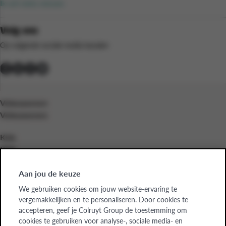
Ik wil niets missen
Volg ons
Op volgende sociale media kanalen
Volwassenen
Volwassenen
Kids
Kids
Bedrijven
Aan jou de keuze
Bedrijven
We gebruiken cookies om jouw website-ervaring te
vergemakkelijken en te personaliseren. Door cookies te
Over ons
accepteren, geef je Colruyt Group de toestemming om
Over ons
cookies te gebruiken voor analyse-, sociale media- en