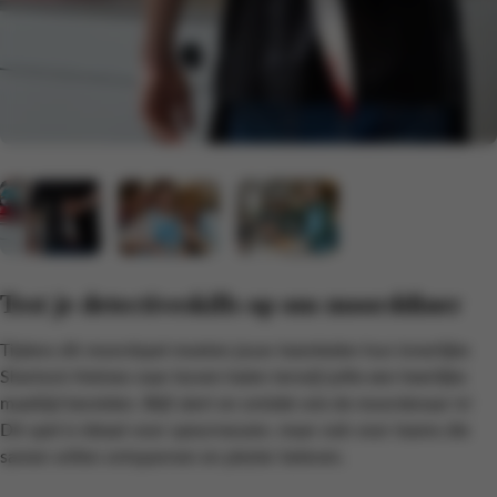
Test je detectiveskills op ons moorddiner
Tijdens dit moordspel moeten jouw teamleden hun innerlijke
Sherlock Holmes naar boven halen terwijl jullie een heerlijke
maaltijd bereiden. Blijf alert en ontdek wie de moordenaar is!
Dit spel is ideaal voor speurneuzen, maar ook voor teams die
samen willen ontspannen en plezier beleven.