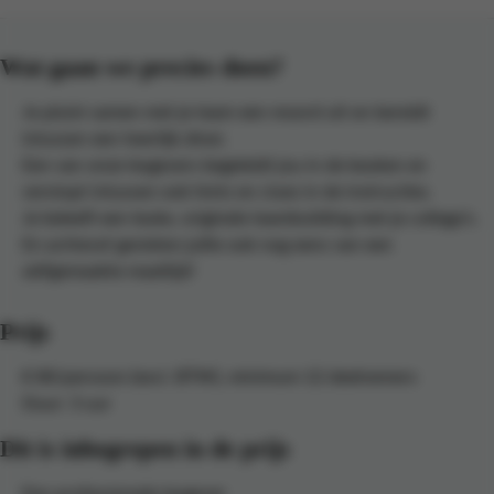
Wat gaan we precies doen?
Je pluist samen met je team een moord uit en bereidt
intussen een heerlijk diner.
Een van onze lesgevers begeleidt jou in de keuken en
verstopt intussen ook hints en clues in de instructies.
Je beleeft een leuke, originele teambuilding met je collega’s.
En achteraf genieten jullie ook nog eens van een
zelfgemaakte maaltijd!
Prijs
€ 80/persoon (excl. BTW), minimum 12 deelnemers
Duur: 3 uur
Dit is inbegrepen in de prijs
Een professionele lesgever