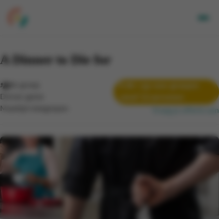
Volwassenen
A Dinner to Die for
Kids
Bedrijven
Over Ons
In groep
€ 80 / pp voor groepen
Dinner game
vanaf 12 personen
Locaties
Maaltijd inbegrepen
Vraag je offerte aan
Nieuwsbrief
Mijn CGA
FR