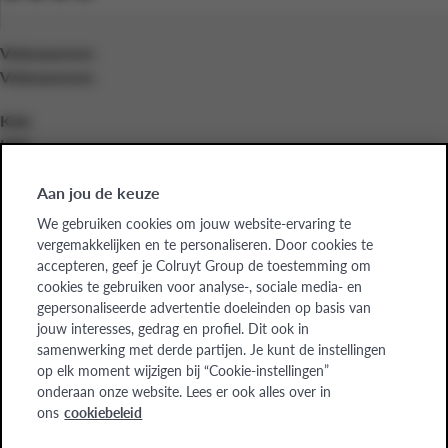
Volwassenen
Volwassenen
Kids
Kids
Bedrijven
Aan jou de keuze
Bedrijven
We gebruiken cookies om jouw website-ervaring te
vergemakkelijken en te personaliseren. Door cookies te
Over ons
accepteren, geef je Colruyt Group de toestemming om
Over ons
cookies te gebruiken voor analyse-, sociale media- en
gepersonaliseerde advertentie doeleinden op basis van
jouw interesses, gedrag en profiel. Dit ook in
Cadeaubon
Word lesgever
Jobs
samenwerking met derde partijen. Je kunt de instellingen
op elk moment wijzigen bij “Cookie-instellingen”
onderaan onze website. Lees er ook alles over in
Colruyt Group Academy (Afdeling van Colruyt Group NV), 1500 HALLE,
ons
cookiebeleid
Edingensesteenweg 249, Ondernemingsnr: 0400.378.485, BE-0400.378.485.
Sommige beelden zijn gegenereerd met behulp van AI.