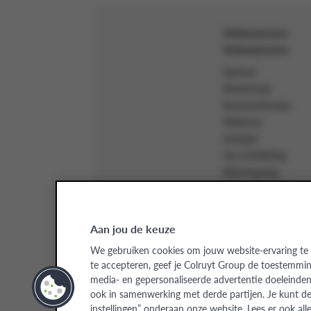
Volwassenen
Volwassenen
Aanbod
Workshops
Kookworkshops
Webinars
Lezingen
Op ontdekking
Belevingsdag
Demo-cookings
Inspiratie
Aan jou de keuze
Cadeaubon
Word l
We gebruiken cookies om jouw website-ervaring te 
te accepteren, geef je Colruyt Group de toestemmin
media- en gepersonaliseerde advertentie doeleinden 
Colruyt Group Academy
ook in samenwerking met derde partijen. Je kunt de 
Sommige beelden zijn g
instellingen” onderaan onze website. Lees er ook all