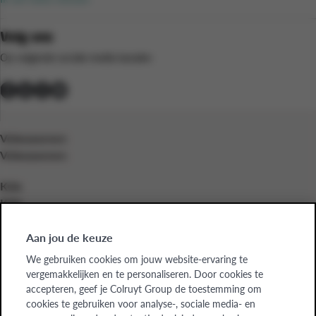
Volg ons
Op volgende sociale media kanalen
Volwassenen
Volwassenen
Kids
Kids
Bedrijven
Aan jou de keuze
Bedrijven
We gebruiken cookies om jouw website-ervaring te
vergemakkelijken en te personaliseren. Door cookies te
Over ons
accepteren, geef je Colruyt Group de toestemming om
Over ons
cookies te gebruiken voor analyse-, sociale media- en