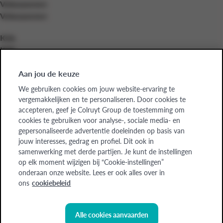
Volwassenen
Volwassenen
Kids
Kids
Bedrijven
Aan jou de keuze
Bedrijven
We gebruiken cookies om jouw website-ervaring te
vergemakkelijken en te personaliseren. Door cookies te
Over ons
accepteren, geef je Colruyt Group de toestemming om
Over ons
cookies te gebruiken voor analyse-, sociale media- en
gepersonaliseerde advertentie doeleinden op basis van
jouw interesses, gedrag en profiel. Dit ook in
Cadeaubon
Word lesgever
Jobs
samenwerking met derde partijen. Je kunt de instellingen
op elk moment wijzigen bij “Cookie-instellingen”
onderaan onze website. Lees er ook alles over in
Colruyt Group Academy (Afdeling van Colruyt Group NV), 1500 HALLE,
ons
cookiebeleid
Edingensesteenweg 249, Ondernemingsnr: 0400.378.485, BE-0400.378.485.
Sommige beelden zijn gegenereerd met behulp van AI.
Alle cookies aanvaarden