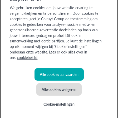
Bedrijven
We gebruiken cookies om jouw website-ervaring te
vergemakkelijken en te personaliseren. Door cookies te
Over ons
accepteren, geef je Colruyt Group de toestemming om
Over ons
cookies te gebruiken voor analyse-, sociale media- en
gepersonaliseerde advertentie doeleinden op basis van
jouw interesses, gedrag en profiel. Dit ook in
Cadeaubon
Word lesgever
Jobs
samenwerking met derde partijen. Je kunt de instellingen
op elk moment wijzigen bij “Cookie-instellingen”
onderaan onze website. Lees er ook alles over in
Colruyt Group Academy (Afdeling van Colruyt Group NV), 1500 HALLE,
ons
cookiebeleid
Edingensesteenweg 249, Ondernemingsnr: 0400.378.485, BE-0400.378.485.
Sommige beelden zijn gegenereerd met behulp van AI.
Alle cookies aanvaarden
©
2026
Colruyt Group
Alle cookies weigeren
Privacyverklaring Xtra
Toegankelijkheidsverklaring
Cookie-instellingen
Algemene voorwaarden
NIEUWE demo-cooking: "Maak het jezelf
Cookiebeleid
gemakkelijk in de keuken"