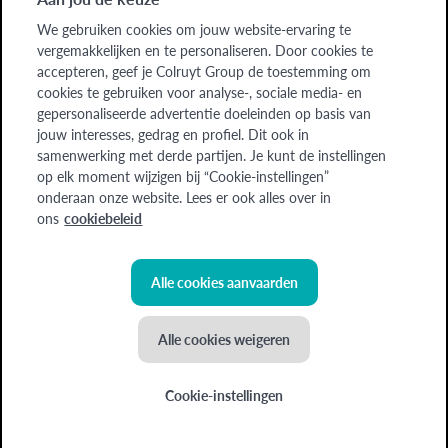
Bedrijven
We gebruiken cookies om jouw website-ervaring te
vergemakkelijken en te personaliseren. Door cookies te
Over ons
accepteren, geef je Colruyt Group de toestemming om
Over ons
cookies te gebruiken voor analyse-, sociale media- en
gepersonaliseerde advertentie doeleinden op basis van
jouw interesses, gedrag en profiel. Dit ook in
Cadeaubon
Word lesgever
Jobs
samenwerking met derde partijen. Je kunt de instellingen
op elk moment wijzigen bij “Cookie-instellingen”
onderaan onze website. Lees er ook alles over in
Colruyt Group Academy (Afdeling van Colruyt Group NV), 1500 HALLE,
ons
cookiebeleid
Edingensesteenweg 249, Ondernemingsnr: 0400.378.485, BE-0400.378.485.
Sommige beelden zijn gegenereerd met behulp van AI.
Alle cookies aanvaarden
©
2026
Colruyt Group
Alle cookies weigeren
Privacyverklaring Xtra
Toegankelijkheidsverklaring
Cookie-instellingen
Algemene voorwaarden
NIEUWE demo-cooking: "Maak het jezelf
Cookiebeleid
gemakkelijk in de keuken"