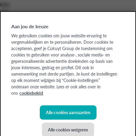
Kids
te
maken?
Kids
Wij
lijsten
Bedrijven
Aan jou de keuze
het
Bedrijven
We gebruiken cookies om jouw website-ervaring te
op.
vergemakkelijken en te personaliseren. Door cookies te
Over ons
accepteren, geef je Colruyt Group de toestemming om
Over ons
cookies te gebruiken voor analyse-, sociale media- en
gepersonaliseerde advertentie doeleinden op basis van
jouw interesses, gedrag en profiel. Dit ook in
Cadeaubon
Word lesgever
Jobs
samenwerking met derde partijen. Je kunt de instellingen
op elk moment wijzigen bij “Cookie-instellingen”
onderaan onze website. Lees er ook alles over in
Colruyt Group Academy (Afdeling van Colruyt Group NV), 1500 HALLE,
ons
cookiebeleid
Edingensesteenweg 249, Ondernemingsnr: 0400.378.485, BE-0400.378.485.
Sommige beelden zijn gegenereerd met behulp van AI.
Alle cookies aanvaarden
©
2026
Colruyt Group
Alle cookies weigeren
Privacyverklaring Xtra