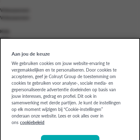
Volwassenen
Volwassenen
Kids
Kids
Bedrijven
Aan jou de keuze
Bedrijven
We gebruiken cookies om jouw website-ervaring te
vergemakkelijken en te personaliseren. Door cookies te
Over ons
accepteren, geef je Colruyt Group de toestemming om
Over ons
cookies te gebruiken voor analyse-, sociale media- en
gepersonaliseerde advertentie doeleinden op basis van
jouw interesses, gedrag en profiel. Dit ook in
Cadeaubon
Word lesgever
Jobs
samenwerking met derde partijen. Je kunt de instellingen
op elk moment wijzigen bij “Cookie-instellingen”
onderaan onze website. Lees er ook alles over in
Colruyt Group Academy (Afdeling van Colruyt Group NV), 1500 HALLE,
ons
cookiebeleid
Edingensesteenweg 249, Ondernemingsnr: 0400.378.485, BE-0400.378.485.
Sommige beelden zijn gegenereerd met behulp van AI.