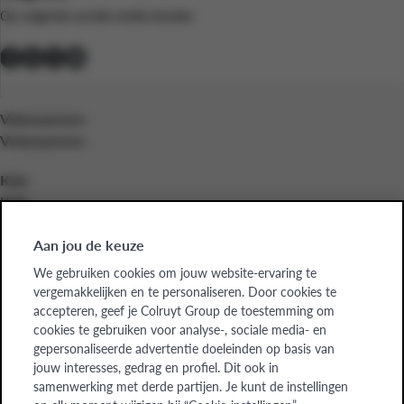
Op volgende sociale media kanalen
Volwassenen
Volwassenen
Kids
Kids
Bedrijven
Aan jou de keuze
Bedrijven
We gebruiken cookies om jouw website-ervaring te
vergemakkelijken en te personaliseren. Door cookies te
Over ons
accepteren, geef je Colruyt Group de toestemming om
Over ons
cookies te gebruiken voor analyse-, sociale media- en
gepersonaliseerde advertentie doeleinden op basis van
jouw interesses, gedrag en profiel. Dit ook in
Cadeaubon
Word lesgever
Jobs
samenwerking met derde partijen. Je kunt de instellingen